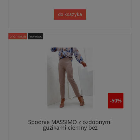
do koszyka
promocja
nowość
-50%
Spodnie MASSIMO z ozdobnymi
guzikami ciemny beż