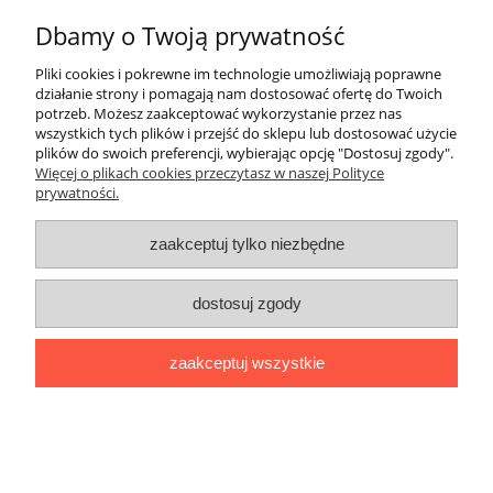
Dbamy o Twoją prywatność
DRES BAWEŁNIANY ALICE DESIGN
Pliki cookies i pokrewne im technologie umożliwiają poprawne
amarantowy
działanie strony i pomagają nam dostosować ofertę do Twoich
potrzeb. Możesz zaakceptować wykorzystanie przez nas
wszystkich tych plików i przejść do sklepu lub dostosować użycie
149,99 zł
plików do swoich preferencji, wybierając opcję "Dostosuj zgody".
Więcej o plikach cookies przeczytasz w naszej Polityce
prywatności.
do koszyka
zaakceptuj tylko niezbędne
nowość
dostosuj zgody
zaakceptuj wszystkie