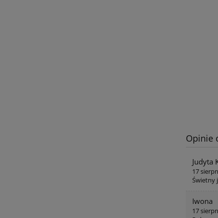
Opinie 
Judyta 
17 sierp
Świetny 
Iwona
17 sierp