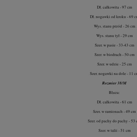
289,00 zł
229,00 zł
 regularna:
Cena regularna:
Dł. całkowita - 97 cm
 cena z 30 dni przed obniżką:
Najniższa cena z 30 dni przed obniżką:
289,00 zł
229,00 zł
Dł. nogawki od kroku - 69 
do koszyka
do koszyka
Wys. stanu przód - 26 cm
Wys. stanu tył - 29 cm
Szer. w pasie - 33-43 cm
Szer. w biodrach - 50 cm
Szer. w udzie - 25 cm
Szer. nogawki na dole - 11 
Rozmiar 38/M
Bluza:
Dł. całkowita - 61 cm
Szer. w ramionach - 49 cm
Szer. od pachy do pachy - 53
Szer. w talii - 51 cm