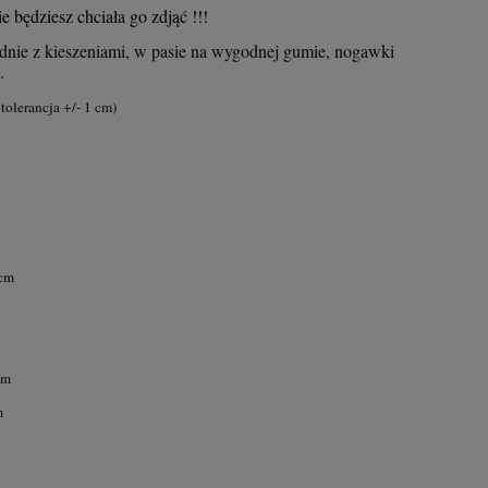
 będziesz chciała go zdjąć !!!
dnie z kieszeniami, w pasie na wygodnej gumie, nogawki
.
tolerancja +/- 1 cm)
 cm
50%
-55%
OSA
MAXI sukienka w pastelowy
MAXI Hiszpa
cm
kwiatowy print
LATINO PARI
m
49,00 zł
89,5