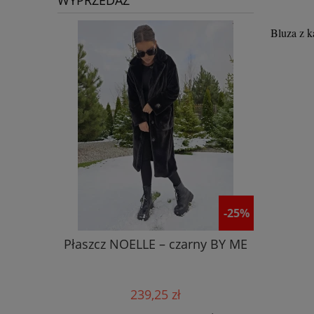
WYPRZEDAŻ
Bluza z k
-25%
Płaszcz NOELLE – czarny BY ME
Kurtka
239,25 zł