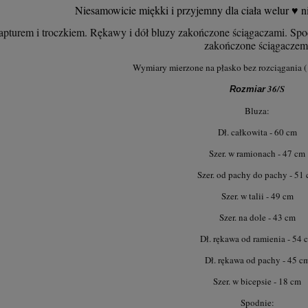
Niesamowicie miękki i przyjemny dla ciała welur ♥ nie
apturem i troczkiem. Rękawy i dół bluzy zakończone ściągaczami. Spo
zakończone ściągaczem
Wymiary mierzone na płasko bez rozciągania ( 
36/S
Rozmiar
Bluza:
Dł. całkowita - 60 cm
Szer. w ramionach - 47 cm
Szer. od pachy do pachy - 51
Szer. w talii - 49 cm
-20%
-
Szer. na dole - 43 cm
 VESTE III mozaika –
Welurowy Komplet LAURA R
Dł. rękawa od ramienia - 54 
beżowa
fuksja
Dł. rękawa od pachy - 45 c
Szer. w bicepsie - 18 cm
231,20 zł
114,50 zł
Spodnie: