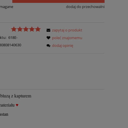
ymagane
dodaj do przechowalni
zapytaj o produkt
ktu:
618E-
poleć znajomemu
30808140630
dodaj opinię
bluzą z kapturem
ateriału
♥
astan