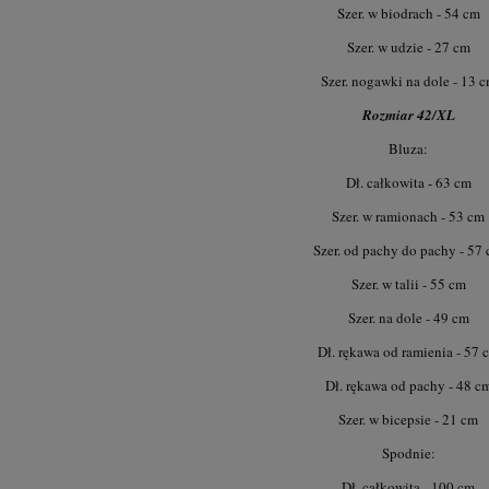
Szer. w biodrach - 54 cm
Szer. w udzie - 27 cm
Szer. nogawki na dole - 13 
Rozmiar 42/XL
Bluza:
Dł. całkowita - 63 cm
Szer. w ramionach - 53 cm
Szer. od pachy do pachy - 57
Szer. w talii - 55 cm
Szer. na dole - 49 cm
Dł. rękawa od ramienia - 57 
Dł. rękawa od pachy - 48 c
Szer. w bicepsie - 21 cm
Spodnie:
Dł. całkowita - 100 cm