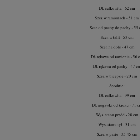
Dł. całkowita - 62 cm
Szer. w ramionach - 51 cm
Szer. od pachy do pachy - 55
Szer. w talii - 53 cm
Szer. na dole - 47 cm
Dł. rękawa od ramienia - 56 
Dł. rękawa od pachy - 47 c
Szer. w bicepsie - 20 cm
Spodnie:
Dł. całkowita - 99 cm
Dł. nogawki od kroku - 71 
Wys. stanu przód - 28 cm
Wys. stanu tył - 31 cm
Szer. w pasie - 35-45 cm