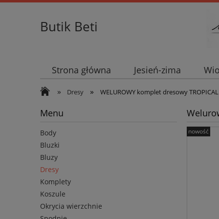
Butik Beti
Strona główna
Jesień-zima
Wio
»
»
Dresy
WELUROWY komplet dresowy TROPICAL b
Menu
Welurow
nowość
Body
Bluzki
Bluzy
Dresy
Komplety
Koszule
Okrycia wierzchnie
Spodnie