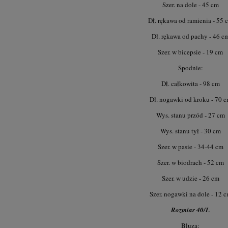
Szer. na dole - 45 cm
Dł. rękawa od ramienia - 55 
Dł. rękawa od pachy - 46 c
Szer. w bicepsie - 19 cm
Spodnie:
Dł. całkowita - 98 cm
Dł. nogawki od kroku - 70 
Wys. stanu przód - 27 cm
Wys. stanu tył - 30 cm
Szer. w pasie - 34-44 cm
Szer. w biodrach - 52 cm
Szer. w udzie - 26 cm
Szer. nogawki na dole - 12 
Rozmiar 40/L
Bluza: