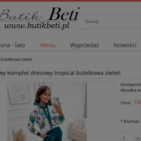
sna - lato
Menu
Wyprzedaż
Nowości
utelkowa zieleń
y komplet dresowy tropical butelkowa zieleń
Dostępnoś
Wysyłka w
16
Cena:
*
Rozmiar:
szt