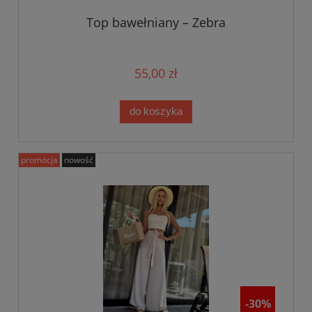
Top bawełniany – Zebra
55,00 zł
do koszyka
promocja
nowość
-30%