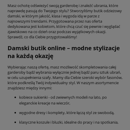
Masz ochotę odświeżyć swoją garderobę i znaleźć ubrania, które
naprawdę pasują do Twojego stylu? Stworzyliśmy butik odzieżowy
damski, w którym jakość, klasa i wygoda idą w parze z
najnowszymi trendami. Przygotowana przez nas oferta
dedykowana jest kobietom, które chcą czuć się pewnie i wyglądać
zjawiskowo na co dzień oraz podczas wyjątkowych okazji.
Sprawdź, co dla Ciebie przygotowaliśmy!
Damski butik online – modne stylizacje
na każdą okazję
Wybierając naszą ofertę, masz możliwość skompletowania całej
garderoby bądź wybrania wyłącznie jednej bądź paru sztuk ubrań,
w celu uzupełnienia szafy. Mamy dla Ciebie szeroki wybór fasonów,
które podkreślą Twój indywidualny styl. W naszym asortymencie
znajdziesz między innymi:
kobiece sukienki - od zwiewnych modeli na lato, po
eleganckie kreacje na wieczór,
wygodne dresy i komplety, które łączą styl ze swobodą,
klasyczne koszule i bluzki, idealne do pracy i na spotkania,