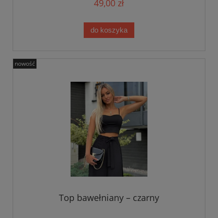
49,00 zł
do koszyka
nowość
Top bawełniany – czarny