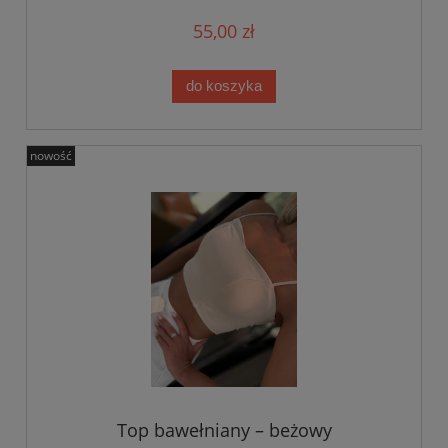
55,00 zł
do koszyka
nowość
Top bawełniany – beżowy