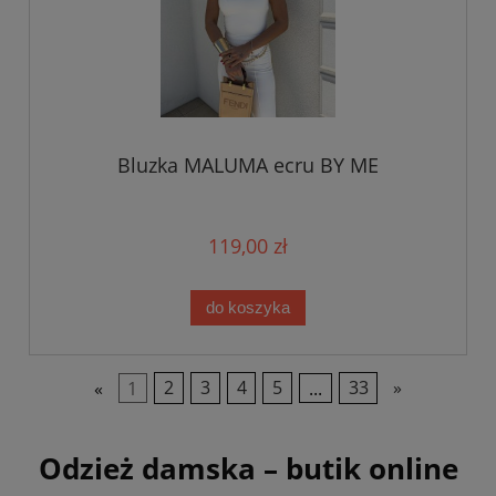
Bluzka MALUMA ecru BY ME
119,00 zł
do koszyka
«
1
2
3
4
5
...
33
»
Odzież damska – butik online