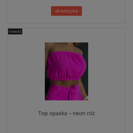
do koszyka
nowość
Top opaska – neon róż