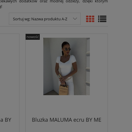
ciekawych dodatków oraz modnej odzieży, dzięki którym
ą!
Sortuj wg:
Nazwa produktu A-Z
nowość
a BY
Bluzka MALUMA ecru BY ME