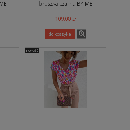
 ME
broszką czarna BY ME
109,00 zł
do koszyka
nowość