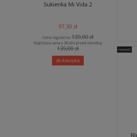
Sukienka Mi Vida 2
Płaszcz 
97,30 zł
139,00 zł
Cena regularna:
Cena
Najniższa cena z 30 dni przed obniżką:
Najniższa
139,00 zł
nowość
do koszyka
Bl