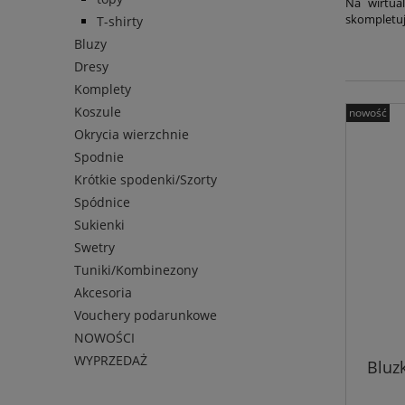
Na wirtua
skompletuje
T-shirty
Bluzy
Dresy
Komplety
Koszule
nowość
Okrycia wierzchnie
Spodnie
Krótkie spodenki/Szorty
Spódnice
Sukienki
Swetry
Tuniki/Kombinezony
Akcesoria
Vouchery podarunkowe
NOWOŚCI
WYPRZEDAŻ
Bluz