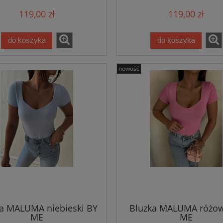
119,00 zł
119,00 zł
do koszyka
do koszyka
nowość
a MALUMA niebieski BY
Bluzka MALUMA różo
ME
ME