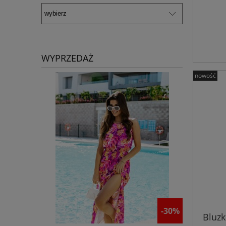
WYPRZEDAŻ
nowość
-30%
Bluzk