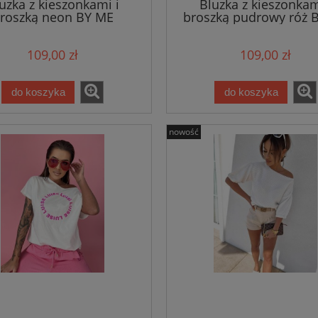
uzka z kieszonkami i
Bluzka z kieszonkam
roszką neon BY ME
broszką pudrowy róż 
109,00 zł
109,00 zł
do koszyka
do koszyka
nowość