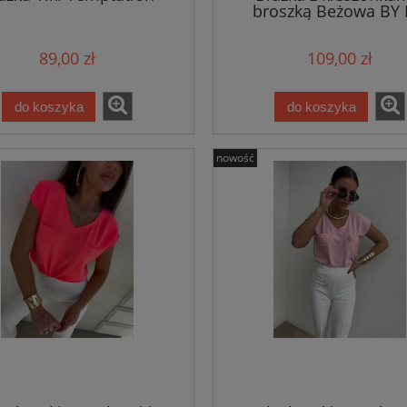
broszką Beżowa BY
89,00 zł
109,00 zł
do koszyka
do koszyka
nowość