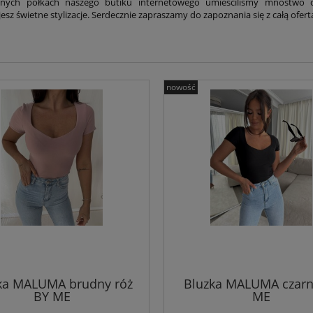
lnych półkach naszego butiku internetowego umieściliśmy mnóstwo 
sz świetne stylizacje. Serdecznie zapraszamy do zapoznania się z całą ofert
nowość
ka MALUMA brudny róż
Bluzka MALUMA czarn
BY ME
ME