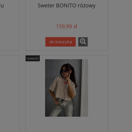
ru
Sweter BONITO różowy
159,99 zł
do koszyka
nowość