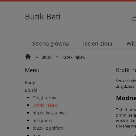
Butik Beti
Strona główna
Jesień-zima
Wio
»
»
Bluzki
Krótki rękaw
Krótki 
Menu
Szukasz ci
Body
Znajdziesz
Bluzki
Modne
Długi rękaw
Krótki rękaw
T-shirt pr
bluzki koszulowe
z m.in. ze
hiszpanki
w wielu ko
ubrania nie
bluzki z golfem
topy