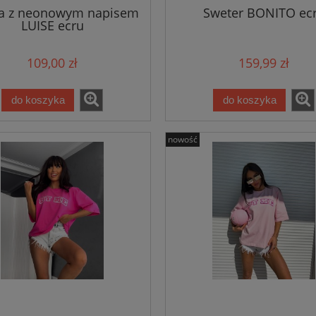
ka z neonowym napisem
Sweter BONITO ec
LUISE ecru
109,00 zł
159,99 zł
do koszyka
do koszyka
nowość