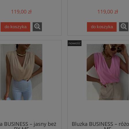
119,00 zł
119,00 zł
do koszyka
do koszyka
nowość
-25%
-
a BUSINESS – jasny beż
Bluzka BUSINESS – róż
BY ME
ME