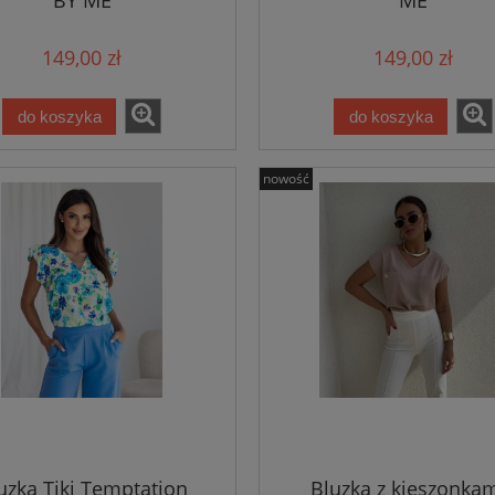
NOELLE – czarny BY ME
Kurtka VESTE III mozaika –
beżowa
149,00 zł
149,00 zł
239,25 zł
231,20 zł
do koszyka
do koszyka
319,00 zł
289,00 zł
 regularna:
Cena regularna:
 cena z 30 dni przed obniżką:
Najniższa cena z 30 dni przed obniżką:
319,00 zł
289,00 zł
nowość
do koszyka
do koszyka
uzka Tiki Temptation
Bluzka z kieszonkam