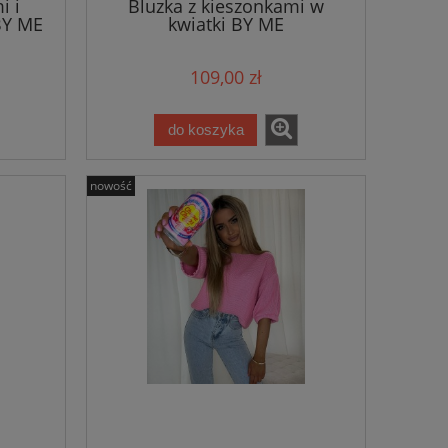
i i
Bluzka z kieszonkami w
BY ME
kwiatki BY ME
109,00 zł
do koszyka
nowość