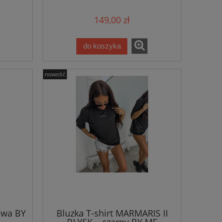
149,00 zł
do koszyka
nowość
20%
-50%
owa BY
Bluzka T-shirt MARMARIS II
BŁYSK – czarny BY ME