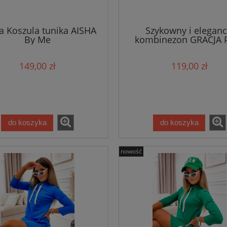
a Koszula tunika AISHA
Szykowny i eleganc
By Me
kombinezon GRACJA 
149,00 zł
119,00 zł
do koszyka
do koszyka
nowość