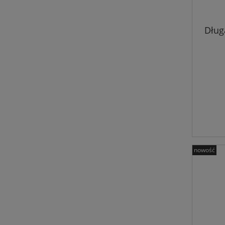
Dług
nowość