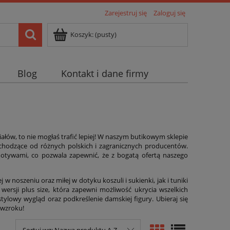
Zarejestruj się
Zaloguj się
Koszyk:
(pusty)
Blog
Kontakt i dane firmy
łów, to nie mogłaś trafić lepiej! W naszym butikowym sklepie
ochodzące od różnych polskich i zagranicznych producentów.
otywami, co pozwala zapewnić, że z bogatą ofertą naszego
oszeniu oraz miłej w dotyku koszuli i sukienki, jak i tuniki
ersji plus size, która zapewni możliwość ukrycia wszelkich
tylowy wygląd oraz podkreślenie damskiej figury. Ubieraj się
 wzroku!