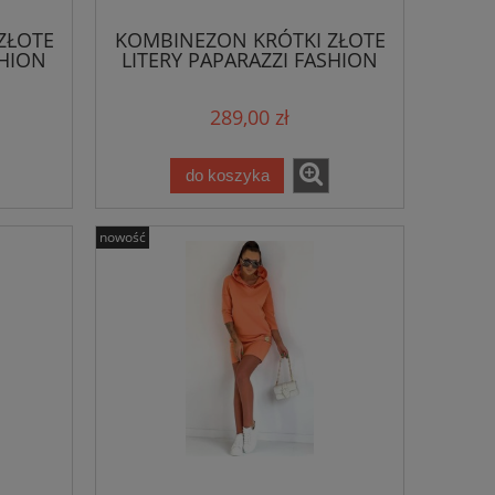
do koszyka
do ko
ZŁOTE
KOMBINEZON KRÓTKI ZŁOTE
SHION
LITERY PAPARAZZI FASHION
pudrowy róż
289,00 zł
do koszyka
nowość