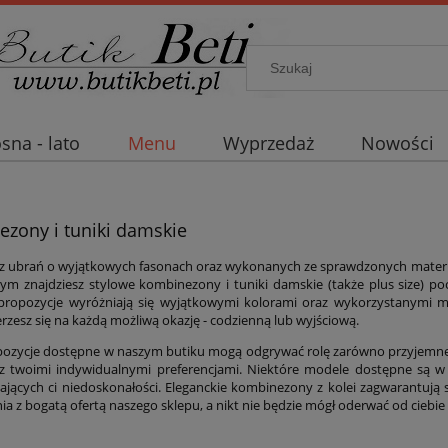
sna - lato
Menu
Wyprzedaż
Nowości
zony i tuniki damskie
asz ubrań o wyjątkowych fasonach oraz wykonanych ze sprawdzonych materia
ym znajdziesz stylowe kombinezony i tuniki damskie (także plus size) p
propozycje wyróżniają się wyjątkowymi kolorami oraz wykorzystanymi m
rzesz się na każdą możliwą okazję - codzienną lub wyjściową.
pozycje dostępne w naszym butiku mogą odgrywać rolę zarówno przyjemnej w n
z twoimi indywidualnymi preferencjami. Niektóre modele dostępne są w w
ających ci niedoskonałości. Eleganckie kombinezony z kolei zagwarantują s
ia z bogatą ofertą naszego sklepu, a nikt nie będzie mógł oderwać od ciebie