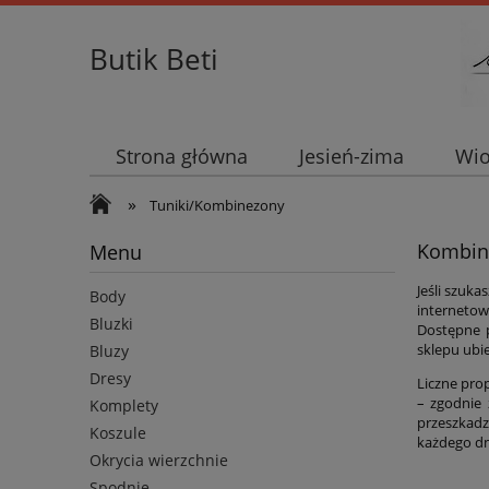
Butik Beti
Strona główna
Jesień-zima
Wio
»
Tuniki/Kombinezony
Kombine
Menu
Jeśli szuk
Body
internetow
Bluzki
Dostępne 
sklepu ubie
Bluzy
Dresy
Liczne pro
– zgodnie 
Komplety
przeszkadz
Koszule
każdego dn
Okrycia wierzchnie
Spodnie