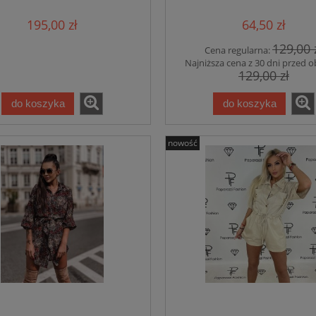
195,00 zł
64,50 zł
129,00 
Cena regularna:
Najniższa cena z 30 dni przed o
129,00 zł
do koszyka
do koszyka
nowość
-25%
-
NOELLE – czarny BY ME
Kurtka VESTE III mozaika –
beżowa
239,25 zł
231,20 zł
319,00 zł
289,00 zł
 regularna:
Cena regularna:
 cena z 30 dni przed obniżką:
Najniższa cena z 30 dni przed obniżką:
319,00 zł
289,00 zł