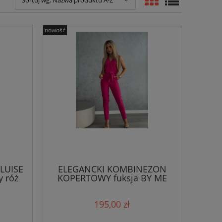
Sortuj wg:
Nazwa produktu A-Z
nowość
 LUISE
ELEGANCKI KOMBINEZON
 róż
KOPERTOWY fuksja BY ME
195,00 zł