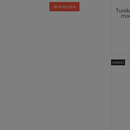
do koszyka
Tunik
mo
nowość