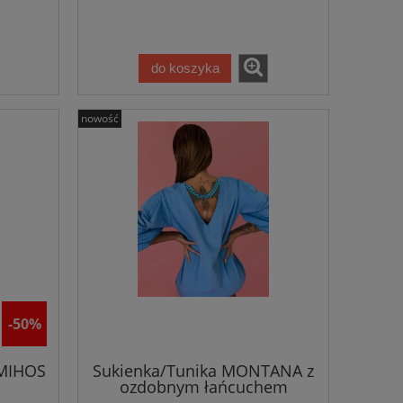
do koszyka
nowość
-50%
 MIHOS
Sukienka/Tunika MONTANA z
ozdobnym łańcuchem