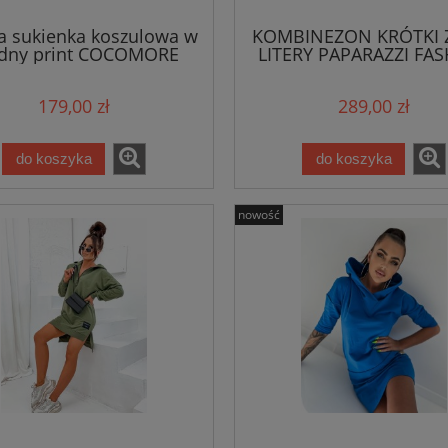
do koszyka
do koszyka
a sukienka koszulowa w
KOMBINEZON KRÓTKI 
dny print COCOMORE
LITERY PAPARAZZI FA
beżowy
179,00 zł
289,00 zł
do koszyka
do koszyka
nowość