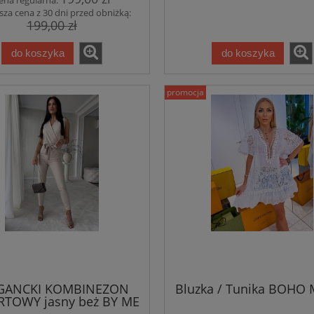
sza cena z 30 dni przed obniżką:
199,00 zł
do koszyka
do koszyka
promocja
GANCKI KOMBINEZON
Bluzka / Tunika BOHO
TOWY jasny beż BY ME