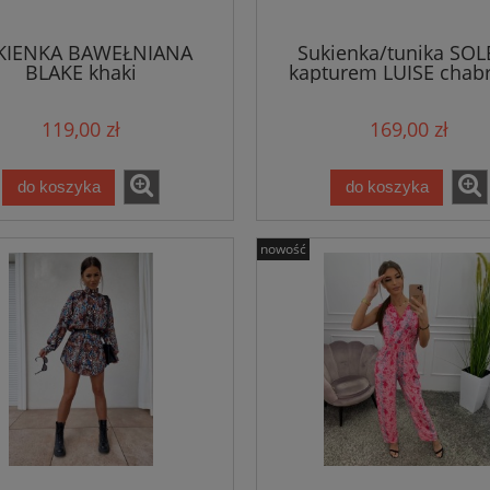
KIENKA BAWEŁNIANA
Sukienka/tunika SOL
BLAKE khaki
kapturem LUISE chab
119,00 zł
169,00 zł
do koszyka
do koszyka
nowość