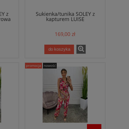
EY z
Sukienka/tunika SOLEY z
rowa
kapturem LUISE
pomarańczowa
169,00 zł
do koszyka
promocja
nowość