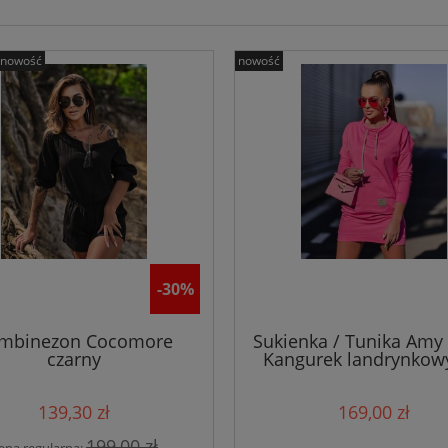
nowość
nowość
-30%
mbinezon Cocomore
Sukienka / Tunika Amy
czarny
Kangurek landrynkowy
139,30 zł
169,00 zł
199,00 zł
ena regularna: