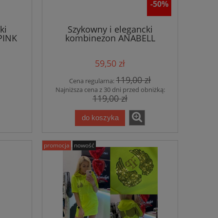
-50%
ki
Szykowny i elegancki
PINK
kombinezon ANABELL
FLOWERS PINK
59,50 zł
119,00 zł
Cena regularna:
Najniższa cena z 30 dni przed obniżką:
119,00 zł
do koszyka
promocja
nowość