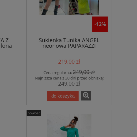
-12%
A Z
Sukienka Tunika ANGEL
elona
neonowa PAPARAZZI
FASHION
219,00 zł
249,00 zł
Cena regularna:
Najniższa cena z 30 dni przed obniżką:
249,00 zł
do koszyka
nowość