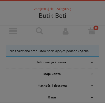
Zarejestruj się
Zaloguj się
Butik Beti
Nie znaleziono produktów spełniających podane kryteria.
Informacje i pomoc
Moje konto
Płatności i dostawa
O nas