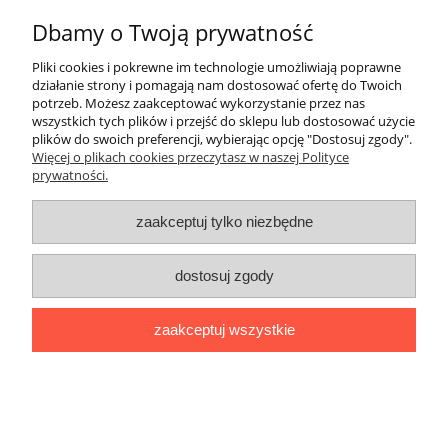
Dbamy o Twoją prywatność
Pliki cookies i pokrewne im technologie umożliwiają poprawne
Butik Beti Beata Kunach
- Szybowników 4a/12 | 64-920 Piła |
działanie strony i pomagają nam dostosować ofertę do Twoich
woj. wielkopolskie | NIP: 2530112624 |
662 762 773
|
potrzeb. Możesz zaakceptować wykorzystanie przez nas
shop@butikbeti.pl
wszystkich tych plików i przejść do sklepu lub dostosować użycie
plików do swoich preferencji, wybierając opcję "Dostosuj zgody".
pokaż pełną wersję strony
Więcej o plikach cookies przeczytasz w naszej Polityce
Sklep internetowy Shoper.pl
prywatności.
zaakceptuj tylko niezbędne
dostosuj zgody
zaakceptuj wszystkie