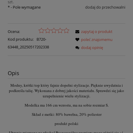
szt.
*
- Pole wymagane
dodaj do przechowalni
Ocena:
zapytaj o produkt
Kod produktu:
B720-
poleć znajomemu
63448_20250517202338
dodaj opinię
Opis
Modny, krótki top który fajnie dopełni stylizacje. Pięknie uwydatnia i
podkreśla talię. Wykonana z dobrej jakości materiału. Sprawdzi się jako
uzupełnienie wielu stylizacji.
Modelka ma 166 cm wzrostu, ma na sobie rozmiar S.
Skład z metki: 80% bawełna, 20% poliester
produkt polski
Ubrania mierzone na płasko! Poszczególne wymiary mogą różnić się +/-