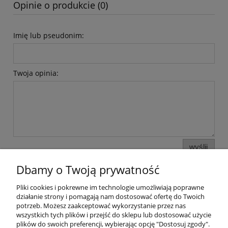
Opinie o produkcie (0)
Imię lub pseudonim:
Twoja opinia:
wyślij
Dbamy o Twoją prywatność
Pliki cookies i pokrewne im technologie umożliwiają poprawne
Informacje i pomoc
działanie strony i pomagają nam dostosować ofertę do Twoich
potrzeb. Możesz zaakceptować wykorzystanie przez nas
wszystkich tych plików i przejść do sklepu lub dostosować użycie
Moje konto
plików do swoich preferencji, wybierając opcję "Dostosuj zgody".