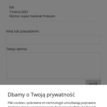
Iza
7 marca 2022
Śliczna i super materiał. Polecam
Imię lub pseudonim:
Twoja opinia:
wyślij
Dbamy o Twoją prywatność
Pliki cookies i pokrewne im technologie umożliwiają poprawne
Informacje i pomoc