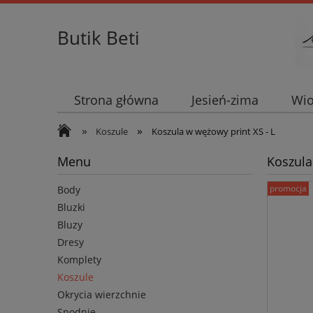
Butik Beti
Strona główna
Jesień-zima
Wio
»
»
Koszule
Koszula w wężowy print XS - L
Menu
Koszula
promocja
Body
Bluzki
Bluzy
Dresy
Komplety
Koszule
Okrycia wierzchnie
Spodnie