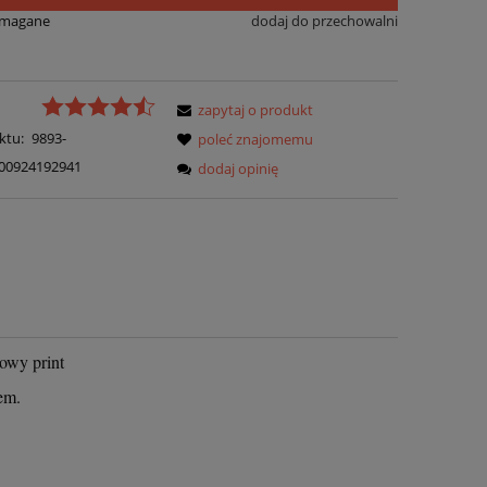
ymagane
dodaj do przechowalni
zapytaj o produkt
ktu:
9893-
poleć znajomemu
00924192941
dodaj opinię
owy print
em.