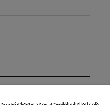
O nas
Kontakt i dane firmy
O firmie
kceptować wykorzystanie przez nas wszystkich tych plików i przejść