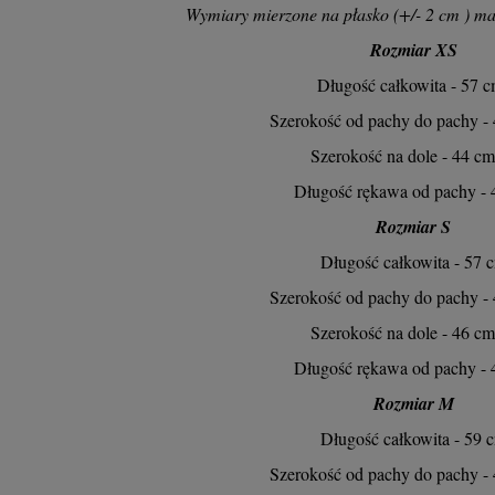
Wymiary mierzone na płasko (+/- 2 cm ) mat
Rozmiar XS
Długość całkowita - 57 
Szerokość od pachy do pachy -
Szerokość na dole - 44 cm
Długość rękawa od pachy - 
Rozmiar S
Długość całkowita - 57 
Szerokość od pachy do pachy -
Szerokość na dole - 46 cm
-20%
-
Długość rękawa od pachy - 
 VESTE III mozaika –
Welurowy Komplet LAURA R
Rozmiar M
beżowa
fuksja
Długość całkowita - 59 
231,20 zł
114,50 zł
Szerokość od pachy do pachy -