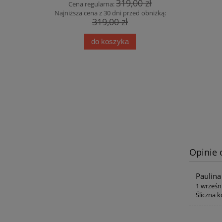
319,00 zł
Cena regularna:
Cena
Najniższa cena z 30 dni przed obniżką:
Najniższa
319,00 zł
do koszyka
Opinie 
Paulin
1 wrześn
Śliczna 