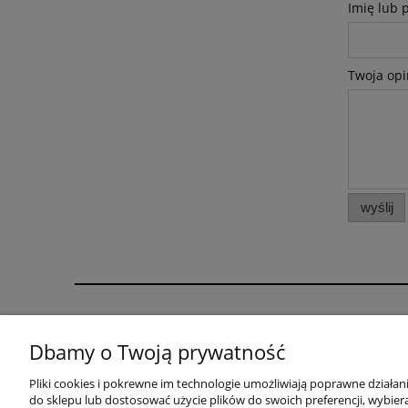
Imię lub 
Twoja opi
wyślij
Informacje i pomoc
Moje kont
Dbamy o Twoją prywatność
Zwroty i reklamacje
Twoje zamó
Ustawienia plików cookies
Ustawienia 
Pliki cookies i pokrewne im technologie umożliwiają poprawne działa
do sklepu lub dostosować użycie plików do swoich preferencji, wybiera
Regulamin sklepu
Przechowal