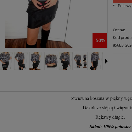
*
- Pole w
Ocena:
Kod produ
-50%
856B3_202
Zwiewna koszula w piękny węż
Dekolt ze stójką i wiązani
Rękawy długie.
Skład: 100% poliester