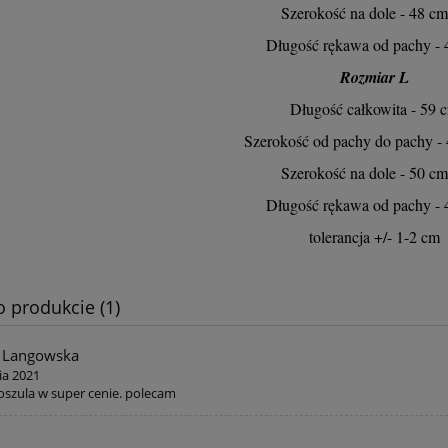
289,00 zł
229,00 zł
 regularna:
Cena regularna:
Szerokość na dole - 48 cm
 cena z 30 dni przed obniżką:
Najniższa cena z 30 dni przed obniżką:
289,00 zł
229,00 zł
Długość rękawa od pachy - 
Rozmiar L
do koszyka
do koszyka
Długość całkowita - 59 
Szerokość od pachy do pachy -
Szerokość na dole - 50 cm
Długość rękawa od pachy - 
tolerancja +/- 1-2 cm
o produkcie (1)
a Langowska
ia 2021
koszula w super cenie. polecam