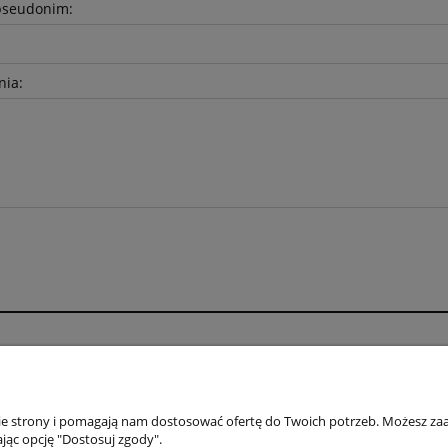
pseudonim:
nia:
o
Płatności i dostawa
wienia
Formy płatności
konta
Czas i koszty dostawy
nie strony i pomagają nam dostosować ofertę do Twoich potrzeb. Możesz zaa
jąc opcję "Dostosuj zgody".
nia