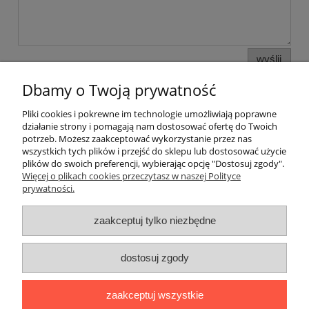
wyślij
Dbamy o Twoją prywatność
Pliki cookies i pokrewne im technologie umożliwiają poprawne
Informacje i pomoc
działanie strony i pomagają nam dostosować ofertę do Twoich
potrzeb. Możesz zaakceptować wykorzystanie przez nas
wszystkich tych plików i przejść do sklepu lub dostosować użycie
Moje konto
plików do swoich preferencji, wybierając opcję "Dostosuj zgody".
Więcej o plikach cookies przeczytasz w naszej Polityce
prywatności.
Płatności i dostawa
zaakceptuj tylko niezbędne
O nas
dostosuj zgody
zaakceptuj wszystkie
Butik Beti Beata Kunach
- Szybowników 4a/12 | 64-920 Piła |