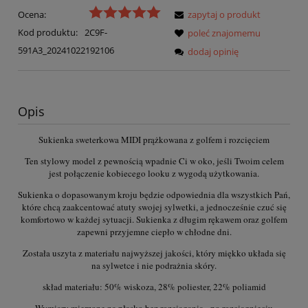
Ocena:
zapytaj o produkt
Kod produktu:
2C9F-
poleć znajomemu
591A3_20241022192106
dodaj opinię
Opis
Sukienka sweterkowa MIDI prążkowana z golfem i rozcięciem
Ten stylowy model z pewnością wpadnie Ci w oko, jeśli Twoim celem
jest połączenie kobiecego looku z wygodą użytkowania.
Sukienka o dopasowanym kroju będzie odpowiednia dla wszystkich Pań,
które chcą zaakcentować atuty swojej sylwetki, a jednocześnie czuć się
komfortowo w każdej sytuacji. Sukienka z długim rękawem oraz golfem
zapewni przyjemne ciepło w chłodne dni.
Została uszyta z materiału najwyższej jakości, który miękko układa się
na sylwetce i nie podrażnia skóry.
skład materiału: 50% wiskoza, 28% poliester, 22% poliamid
Wymiary mierzone na płasko bez rozciągania - po rozciągnięciu