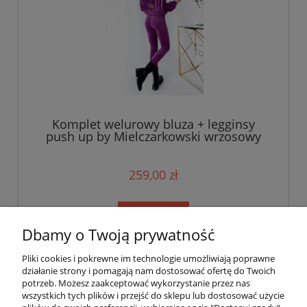
Komplet welurowy bluza + legginsy
push up by Mielczarkowski wrzosowy
259,00 zł
do koszyka
Dbamy o Twoją prywatność
Pliki cookies i pokrewne im technologie umożliwiają poprawne
Informacje i pomoc
działanie strony i pomagają nam dostosować ofertę do Twoich
potrzeb. Możesz zaakceptować wykorzystanie przez nas
wszystkich tych plików i przejść do sklepu lub dostosować użycie
Moje konto