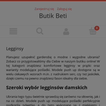
Zarejestruj się
Zaloguj się
Butik Beti
Legginsy
Planujesz uzupełnić garderobę o modne i wygodne ubrania?
Zobacz co przygotowaliśmy dla Ciebie w naszym butiku online! W
tej kategorii znajdziesz komfortowe legginsy w prążki oraz
warianty modelujące pośladki. Modele push up dostępne są w
wielu ciekawych wzorach m.in. z nadrukiem serc, czy też jaskółek,
dzięki czemu na pewno znajdziesz fason idealny dla siebie.
Szeroki wybór legginsów damskich
Ubrania tego typu świetnie sprawdzą się zarówno na siłownię, jak i
na co dzień. Modele push up modelujące pośladki perfekcyjnie
podkreślą sylwetkę, a do tego wykonane są z miękkiego i