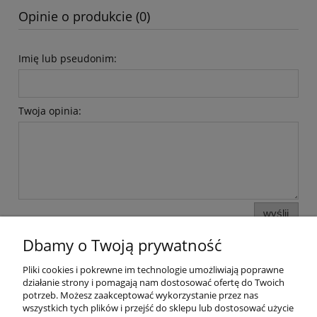
Opinie o produkcie (0)
Imię lub pseudonim:
Twoja opinia:
wyślij
Dbamy o Twoją prywatność
Pliki cookies i pokrewne im technologie umożliwiają poprawne
Informacje i pomoc
działanie strony i pomagają nam dostosować ofertę do Twoich
potrzeb. Możesz zaakceptować wykorzystanie przez nas
wszystkich tych plików i przejść do sklepu lub dostosować użycie
Moje konto