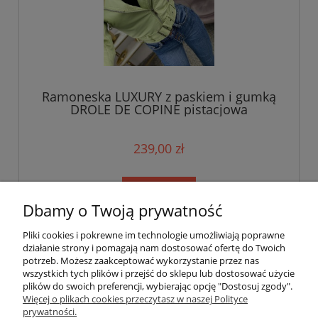
Ramoneska LUXURY z paskiem i gumką
DROLE DE COPINE pistacjowa
239,00 zł
do koszyka
Dbamy o Twoją prywatność
Pliki cookies i pokrewne im technologie umożliwiają poprawne
Informacje i pomoc
działanie strony i pomagają nam dostosować ofertę do Twoich
potrzeb. Możesz zaakceptować wykorzystanie przez nas
wszystkich tych plików i przejść do sklepu lub dostosować użycie
Moje konto
plików do swoich preferencji, wybierając opcję "Dostosuj zgody".
Więcej o plikach cookies przeczytasz w naszej Polityce
prywatności.
Płatności i dostawa