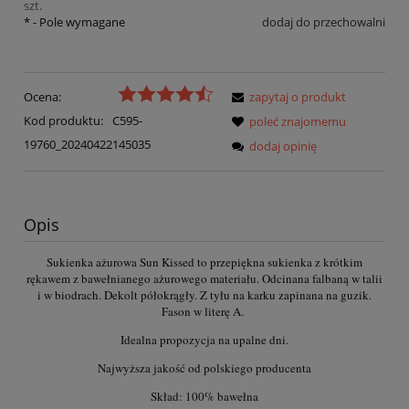
szt.
*
- Pole wymagane
dodaj do przechowalni
Ocena:
zapytaj o produkt
Kod produktu:
C595-
poleć znajomemu
19760_20240422145035
dodaj opinię
Opis
Sukienka ażurowa Sun Kissed to przepiękna sukienka z krótkim
rękawem z bawełnianego ażurowego materiału. Odcinana falbaną w talii
i w biodrach. Dekolt półokrągły. Z tyłu na karku zapinana na guzik.
Fason w literę A.
Idealna propozycja na upalne dni.
Najwyższa jakość od polskiego producenta
Skład: 100% bawełna