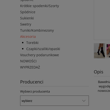
Krótkie spodenki/Szorty
Spódnice
Sukienki
Swetry
Tuniki/Kombinezony
Akcesoria
Torebki
Czapki/szaliki/opaski
Vouchery podarunkowe
NOWOŚCI
WYPRZEDAŻ
Opis
Producenci
Bawełni
wygodę 
nowoczes
Wybierz producenta