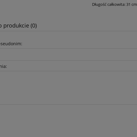
Długość całkowita: 31 cm
o produkcie (0)
pseudonim:
nia:
-25%
-
NOELLE – czarny BY ME
Kurtka VESTE III mozaika –
beżowa