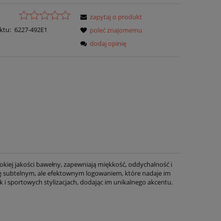
zapytaj o produkt
ktu:
6227-492E1
poleć znajomemu
dodaj opinię
kiej jakości bawełny, zapewniają miękkość, oddychalność i
się subtelnym, ale efektownym logowaniem, które nadaje im
i sportowych stylizacjach, dodając im unikalnego akcentu.