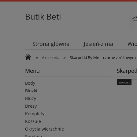
Butik Beti
Strona główna
Jesień-zima
Wio
»
»
Akcesoria
Skarpetki By Me – czarne z różowym 
Menu
Skarpet
nowość
Body
Bluzki
Bluzy
Dresy
Komplety
Koszule
Okrycia wierzchnie
Spodnie