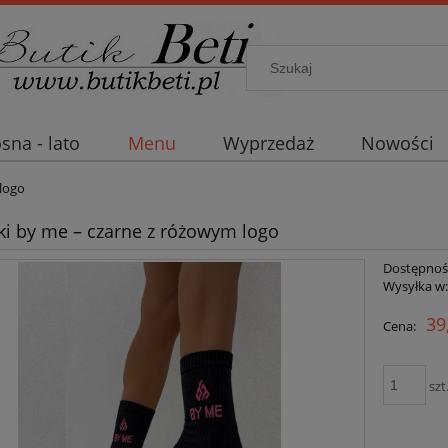
sna - lato
Menu
Wyprzedaż
Nowości
logo
ki by me – czarne z różowym logo
Dostępnoś
Wysyłka w
39
Cena:
szt