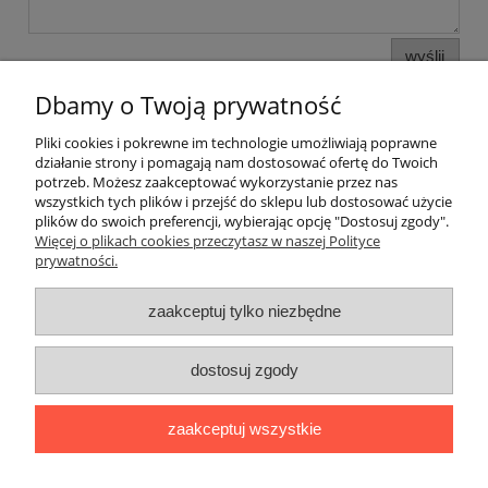
wyślij
Dbamy o Twoją prywatność
Pliki cookies i pokrewne im technologie umożliwiają poprawne
Informacje i pomoc
działanie strony i pomagają nam dostosować ofertę do Twoich
potrzeb. Możesz zaakceptować wykorzystanie przez nas
wszystkich tych plików i przejść do sklepu lub dostosować użycie
Moje konto
plików do swoich preferencji, wybierając opcję "Dostosuj zgody".
Więcej o plikach cookies przeczytasz w naszej Polityce
prywatności.
Płatności i dostawa
zaakceptuj tylko niezbędne
O nas
dostosuj zgody
zaakceptuj wszystkie
Butik Beti Beata Kunach
- Szybowników 4a/12 | 64-920 Piła |
woj. wielkopolskie | NIP: 2530112624 |
662 762 773
|
shop@butikbeti.pl