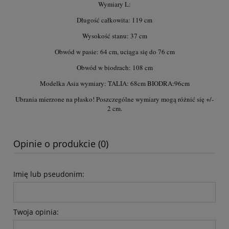
Wymiary L:
Długość całkowita: 119 cm
Wysokość stanu: 37 cm
Obwód w pasie: 64 cm, uciąga się do 76 cm
Obwód w biodrach: 108 cm
Modelka Asia wymiary: TALIA: 68cm BIODRA:96cm
Ubrania mierzone na płasko! Poszczególne wymiary mogą różnić się +/-
2 cm.
Opinie o produkcie (0)
Imię lub pseudonim:
Twoja opinia: