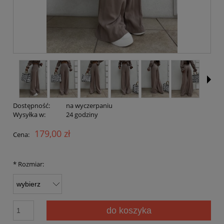
Dostępność:
na wyczerpaniu
Wysyłka w:
24 godziny
179,00 zł
Cena:
*
Rozmiar:
do koszyka