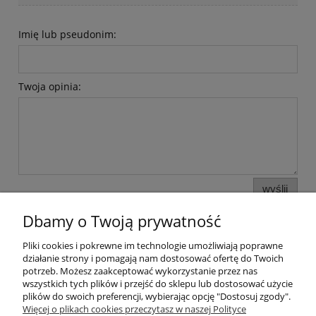
Imię lub pseudonim:
Twoja opinia:
wyślij
Dbamy o Twoją prywatność
Pliki cookies i pokrewne im technologie umożliwiają poprawne
Informacje i pomoc
działanie strony i pomagają nam dostosować ofertę do Twoich
potrzeb. Możesz zaakceptować wykorzystanie przez nas
wszystkich tych plików i przejść do sklepu lub dostosować użycie
Moje konto
plików do swoich preferencji, wybierając opcję "Dostosuj zgody".
Więcej o plikach cookies przeczytasz w naszej Polityce