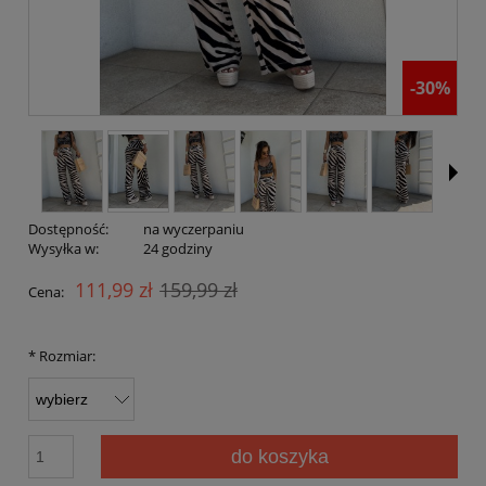
-30%
Dostępność:
na wyczerpaniu
Wysyłka w:
24 godziny
111,99 zł
159,99 zł
Cena:
*
Rozmiar:
do koszyka