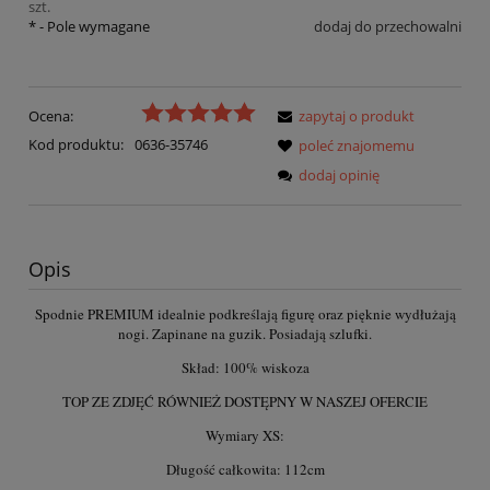
szt.
*
- Pole wymagane
dodaj do przechowalni
Ocena:
zapytaj o produkt
Kod produktu:
0636-35746
poleć znajomemu
dodaj opinię
Opis
Spodnie PREMIUM idealnie podkreślają figurę oraz pięknie wydłużają
nogi. Zapinane na guzik. Posiadają szlufki.
Skład: 100% wiskoza
TOP ZE ZDJĘĆ RÓWNIEŻ DOSTĘPNY W NASZEJ OFERCIE
Wymiary XS:
Długość całkowita: 112cm