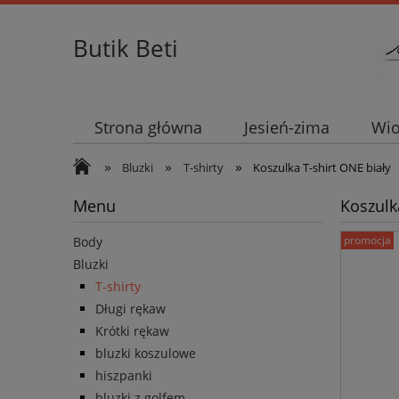
Butik Beti
Strona główna
Jesień-zima
Wio
»
»
»
Bluzki
T-shirty
Koszulka T-shirt ONE biały
Menu
Koszulka
promocja
Body
Bluzki
T-shirty
Długi rękaw
Krótki rękaw
bluzki koszulowe
hiszpanki
bluzki z golfem