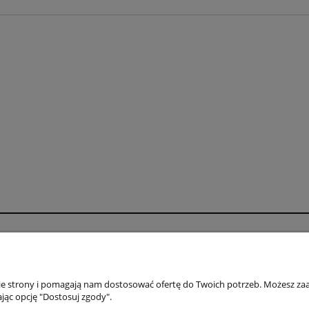
-20%
-
 VESTE III mozaika –
Welurowy Komplet LAURA R
beżowa
fuksja
231,20 zł
114,50 zł
289,00 zł
229,00 zł
 regularna:
Cena regularna:
 cena z 30 dni przed obniżką:
Najniższa cena z 30 dni przed obniżką:
289,00 zł
229,00 zł
do koszyka
do koszyka
o
Płatności i dostawa
wienia
Formy płatności
nie strony i pomagają nam dostosować ofertę do Twoich potrzeb. Możesz zaa
konta
Czas i koszty dostawy
jąc opcję "Dostosuj zgody".
nia