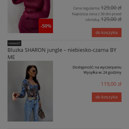
129,00 zł
Cena regularna:
Najniższa cena z 30 dni przed
129,00 zł
obniżką:
-50%
do koszyka
nowość
Bluzka SHARON jungle – niebiesko-czarna BY
ME
Dostępność:
na wyczerpaniu
Wysyłka w:
24 godziny
119,00 zł
do koszyka