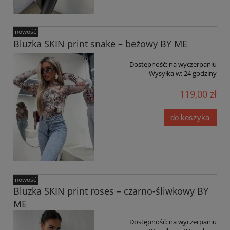
nowość
Bluzka SKIN print snake – beżowy BY ME
Dostępność:
na wyczerpaniu
Wysyłka w:
24 godziny
119,00 zł
do koszyka
nowość
Bluzka SKIN print roses – czarno-śliwkowy BY
ME
Dostępność:
na wyczerpaniu