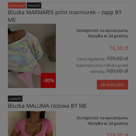
promocja
nowość
Bluzka MARMARIS print marmurek – zapp BY
ME
Dostępność:
na wyczerpaniu
Wysyłka w:
24 godziny
76,30 zł
109,00 zł
Cena regularna:
Najniższa cena z 30 dni przed
109,00 zł
obniżką:
-30%
do koszyka
nowość
Bluzka MALUMA różowa BY ME
Dostępność:
na wyczerpaniu
Wysyłka w:
24 godziny
119,00 zł