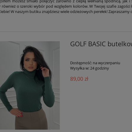
olfem możesz śmiało połączyć zarówno z ciepłą wełnianą spódnicą, jak i
 również o szeroki wybór pod względem kolorów. W Twojej szafie zagości 
Ciebie! W naszym butiku znajdziesz wiele odzieżowych perełek! Zapraszamy
GOLF BASIC butelko
Dostępność:
na wyczerpaniu
Wysyłka w:
24 godziny
89,00 zł