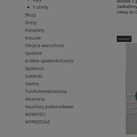
Modele z g
Zadbaliśmy
T-shirty
należy do 
Bluzy
Dresy
Komplety
Koszule
nowość
Okrycia wierzchnie
Spodnie
Krótkie spodenki/Szorty
Spódnice
Sukienki
Swetry
Tuniki/Kombinezony
Akcesoria
Vouchery podarunkowe
NOWOŚCI
WYPRZEDAŻ