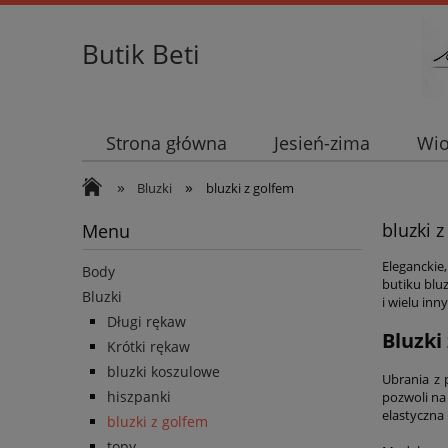
Butik Beti
Strona główna
Jesień-zima
Wio
»
»
Bluzki
bluzki z golfem
bluzki 
Menu
Eleganckie
Body
butiku blu
Bluzki
i wielu inn
Długi rękaw
Bluzki
Krótki rękaw
bluzki koszulowe
Ubrania z 
hiszpanki
pozwoli na
elastyczna 
bluzki z golfem
topy