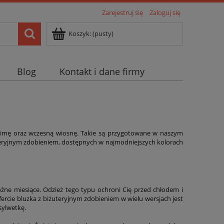
Zarejestruj się
Zaloguj się
Koszyk:
(pusty)
Blog
Kontakt i dane firmy
ń, zimę oraz wczesną wiosnę. Takie są przygotowane w naszym
uteryjnym zdobieniem, dostępnych w najmodniejszych kolorach
ne miesiące. Odzież tego typu ochroni Cię przed chłodem i
rcie bluzka z biżuteryjnym zdobieniem w wielu wersjach jest
sylwetkę.