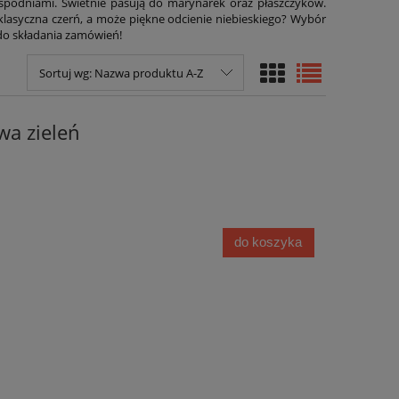
 spodniami. Świetnie pasują do marynarek oraz płaszczyków.
klasyczna czerń, a może piękne odcienie niebieskiego? Wybór
 do składania zamówień!
Sortuj wg:
Nazwa produktu A-Z
wa zieleń
do koszyka