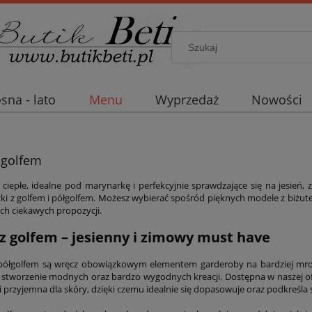
sna - lato
Menu
Wyprzedaż
Nowości
z golfem
, ciepłe, idealne pod marynarkę i perfekcyjnie sprawdzające się na jesie
zki z golfem i półgolfem. Możesz wybierać spośród pięknych modele z biż
ych ciekawych propozycji.
 z golfem – jesienny i zimowy must have
półgolfem są wręcz obowiązkowym elementem garderoby na bardziej mroź
 stworzenie modnych oraz bardzo wygodnych kreacji. Dostępna w naszej ofe
i przyjemna dla skóry, dzięki czemu idealnie się dopasowuje oraz podkreśla 