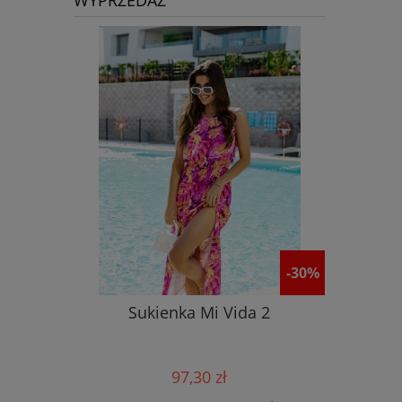
WYPRZEDAŻ
-30%
Sukienka Mi Vida 2
Płaszcz 
97,30 zł